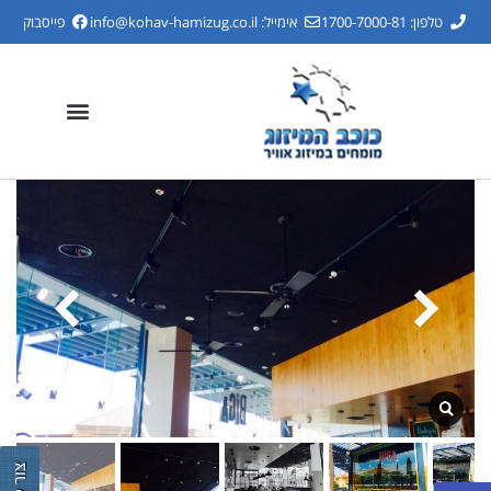
טלפון: 1700-7000-81
אימייל:
info@kohav-hamizug.co.il
פייסבוק