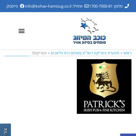
טלפון: 1700-7000-81
אימייל:
info@kohav-hamizug.co.il
פייסבוק
ראשי
»
מסעדת פטריקס רשל"צ (מתחם היס פלאנט)
»
פטריקס5