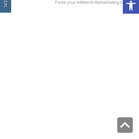
צור קשר
פתח סרגל נגישות
Paste your AdWords Remarketing code here
גלילה
לראש