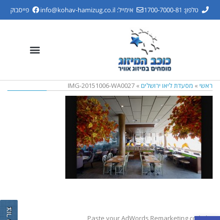
טלפון: 1700-7000-81
אימייל:
info@kohav-hamizug.co.il
פייסבוק
ראשי
»
מסעדת ליאו ירושלים
»
IMG-20151006-WA0027
Paste your AdWords Remarketing code here