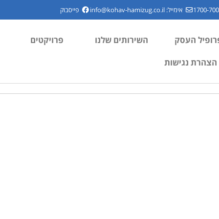
אימייל:
info@kohav-hamizug.co.il
פייסבוק
רופיל העסק
השירותים שלנו
פרויקטים
הצהרת נגישות