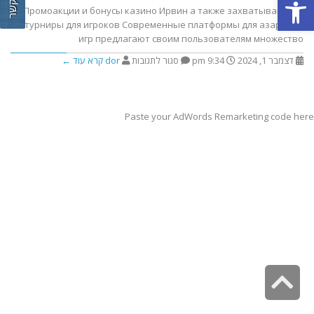
צור קשר
פתח סרגל נגישות
Промоакции и бонусы казино Ирвин а также захватывающие
турниры для игроков Современные платформы для азартных
игр предлагают своим пользователям множество
דצמבר 1, 2024
9:34 pm
סגור לתגובות
dor
קרא עוד ←
Paste your AdWords Remarketing code here
גלילה
לראש