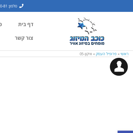
טלפון: 1700-7000-81
דף בית
פ
צור קשר
ראשי
»
פרופיל העסק
»
איקון-05