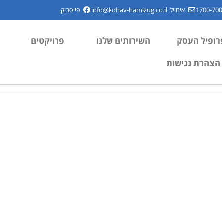
אימייל:
info@kohav-hamizug.co.il
פייסבוק
רופיל העסק
השירותים שלנו
פרויקטים
הצהרת נגישות