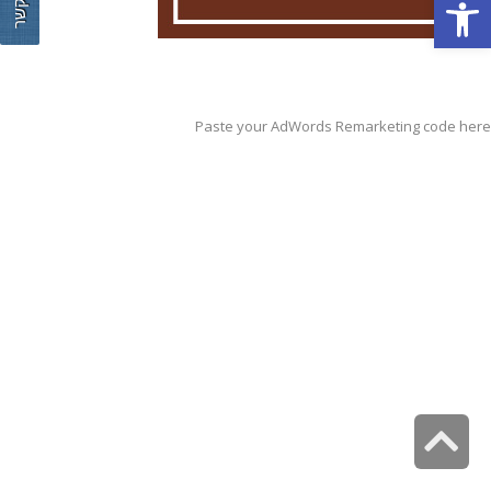
צור קשר
פתח סרגל נגישות
Paste your AdWords Remarketing code here
גלילה
לראש