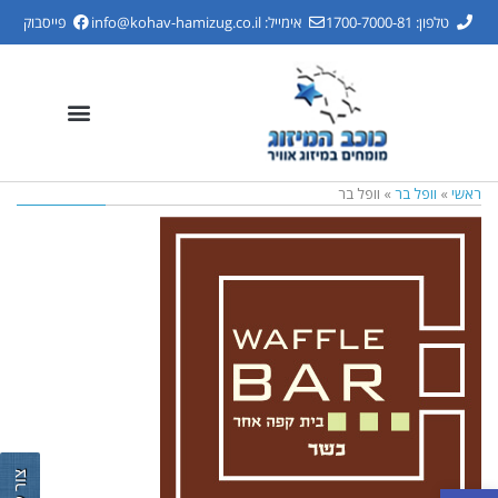
טלפון: 1700-7000-81
אימייל:
info@kohav-hamizug.co.il
פייסבוק
ראשי
»
וופל בר
»
וופל בר